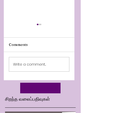
Comments
Min News 9 July
Hardev Virdee -
Write a comment...
2026
Chief Strategy &
Investment Office
மேலும் பார்க்க
சிறந்த வலைப்பதிவுகள்