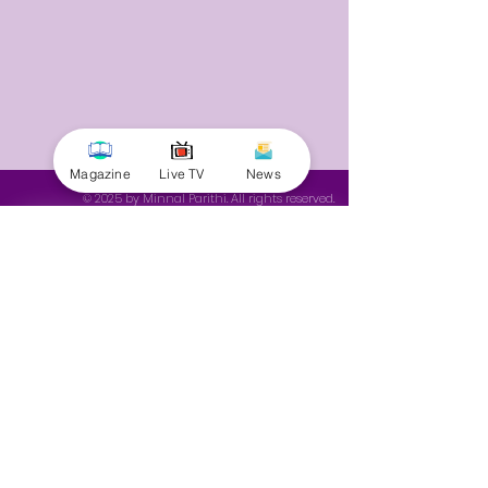
Magazine
Live TV
News
© 2025 by Minnal Parithi. All rights reserved.
Full name
Email
Phone
Yes, subscribe me to your 