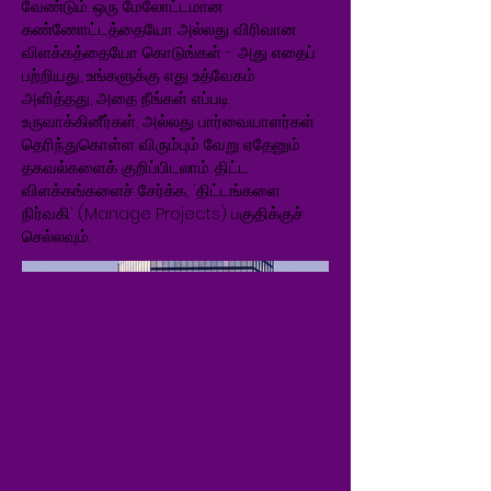
வேண்டும். ஒரு மேலோட்டமான
கண்ணோட்டத்தையோ அல்லது விரிவான
விளக்கத்தையோ கொடுங்கள் - அது எதைப்
பற்றியது, உங்களுக்கு எது உத்வேகம்
அளித்தது, அதை நீங்கள் எப்படி
உருவாக்கினீர்கள், அல்லது பார்வையாளர்கள்
தெரிந்துகொள்ள விரும்பும் வேறு ஏதேனும்
தகவல்களைக் குறிப்பிடலாம். திட்ட
விளக்கங்களைச் சேர்க்க, 'திட்டங்களை
நிர்வகி' (Manage Projects) பகுதிக்குச்
செல்லவும்.