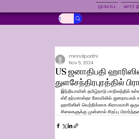
முகப்பு
வார இ
minnalparithi
Nov 5, 2024
US ஜனாதிபதி ஹாரிஸின
துளசேந்திரபுரத்தில் பி
இந்தியாவின் தமிழ்நாடு மாநிலத்தில் உள்
ஸ்ரீ தர்மசாஸ்தா கோவிலில், ஜனநாயகக்
ஹாரிஸின் வெற்றிக்காக கிராமவாசி ஒருவர
சிலைகளுக்கு முன்னால் சிறப்பு பிரார்த்