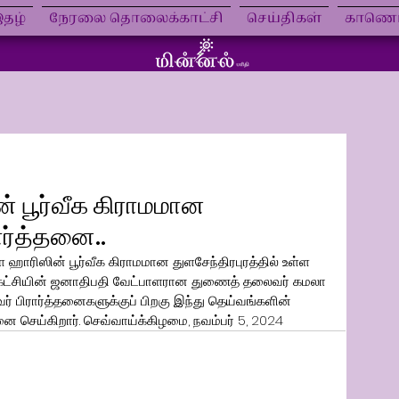
தழ்
நேரலை தொலைக்காட்சி
செய்திகள்
காணொள
் பூர்வீக கிராமமான
ரார்த்தனை..
ள ஹாரிஸின் பூர்வீக கிராமமான துளசேந்திரபுரத்தில் உள்ள 
 கட்சியின் ஜனாதிபதி வேட்பாளரான துணைத் தலைவர் கமலா 
் பிரார்த்தனைகளுக்குப் பிறகு இந்து தெய்வங்களின் 
தனை செய்கிறார். செவ்வாய்க்கிழமை, நவம்பர் 5, 2024