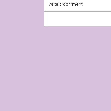
Write a comment...
July 31st Minnal News Live