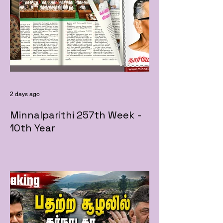
2 days ago
Minnalparithi 257th Week -
10th Year