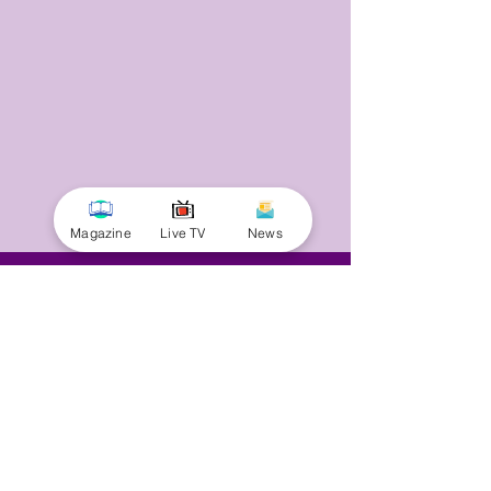
Magazine
Live TV
News
© 2025 by Minnal Parithi. All rights reserved.
Full name
Email
Phone