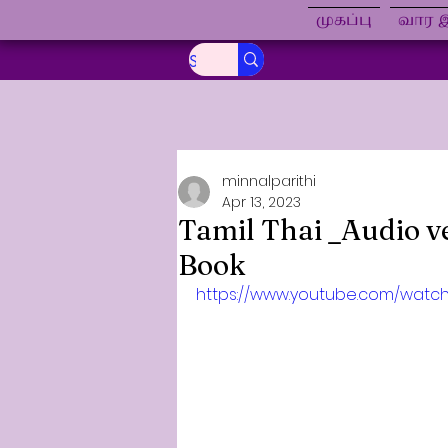
முகப்பு
வார இ
minnalparithi
Apr 13, 2023
Tamil Thai _Audio v
Book
https://www.youtube.com/watc