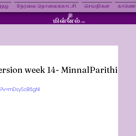
தழ்
நேரலை தொலைக்காட்சி
செய்திகள்
காணொள
ersion week 14- MinnalParithi
h?v=mDsyScB6gNI