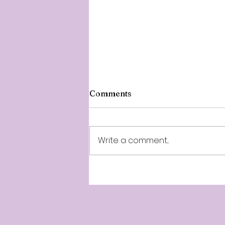
Comments
Write a comment...
Minnalparithi 257th Week -
10th Year