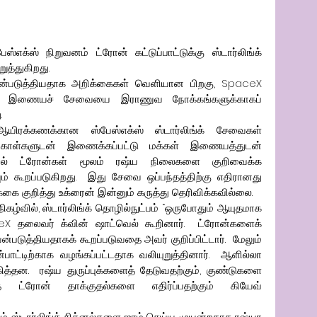
எக்ஸ் நிறுவனம் ட்ரோன் கட்டுப்பாட்டுக்கு ஸ்டார்லிங்க் 
ுத்துகிறது.
பயன்படுத்தியதாக அறிக்கைகள் வெளியான பிறகு, SpaceX 
் இணையச் சேவையை இராணுவ நோக்கங்களுக்காகப் 
.
ஆயிரக்கணக்கான ஸ்பேஸ்எக்ஸ் ஸ்டார்லிங்க் சேவைகள் 
ோள்களுடன் இணைக்கப்பட்டு மக்கள் இணையத்துடன் 
ல் ட்ரோன்கள் மூலம் ரஷ்ய நிலைகளை குறிவைக்க 
ம் கூறப்படுகிறது.  இது சேவை ஒப்பந்தத்திற்கு எதிரானது 
்கை குறித்து உக்ரைன் இன்னும் கருத்து தெரிவிக்கவில்லை.
ிகழ்வில், ஸ்டார்லிங்க் தொழில்நுட்பம் “ஒருபோதும் ஆயுதமாக 
ceX தலைவர் க்வின் ஷாட்வெல் கூறினார்.  ட்ரோன்களைக் 
யன்படுத்தியதாகக் கூறப்படுவதை அவர் குறிப்பிட்டார்.  மேலும் 
்டிற்காக வழங்கப்பட்டதாக வலியுறுத்தினார்.  ஆளில்லா 
த்தன.  ரஷ்ய துருப்புக்களைத் தேடுவதற்கும், குண்டுகளை 
த ட்ரோன் தாக்குதல்களை எதிர்ப்பதற்கும் கியேவ் 
ம் ஸ்டார்லிங்க் சிக்னல்களை ஜாம் செய்ய முயன்றதாக ரஷ்யா 