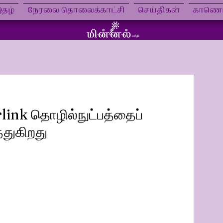
தழ்
நேரலை தொலைக்காட்சி
செய்திகள்
காணொள
link தொழில்நுட்பத்தைப்
்துகிறது