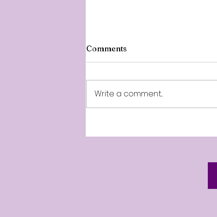
Comments
Write a comment...
July 31st Minnal News Live