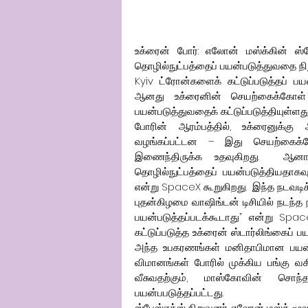
உக்ரைன் போர்: எலோன் மஸ்க்கின் ஸ்பேஸ்
தொழில்நுட்பத்தைப் பயன்படுத்துவதை நிற
Kyiv ட்ரோன்களைக் கட்டுப்படுத்தப் 
ஆனது உக்ரைனின் செயற்கைக்கோள
பயன்படுத்துவதைக் கட்டுப்படுத்தியுள்ளது
போரின் ஆரம்பத்தில், உக்ரைனுக்கு 
வழங்கப்பட்டன – இது செயற்கைக்க
இணைந்திருக்க உதவுகிறது.  ஆனா
தொழில்நுட்பத்தைப் பயன்படுத்தியதாகவு
என்று SpaceX கூறுகிறது.  இந்த நடவடிக
புதன்கிழமை வாஷிங்டன் டிசியில் நடந்த ந
பயன்படுத்தப்படக்கூடாது” என்று Spa
கட்டுப்படுத்த உக்ரைன் ஸ்டார்லிங்கைப் ப
அந்த உபகரணங்கள் மனிதாபிமான பயன்பாட
விமானங்கள் போரில் முக்கிய பங்கு வகி
வீசுவதற்கும், மாஸ்கோவின் சொந்
பயன்பபடுத்தப்பட்டது.
ஸ்பேஸ்எக்ஸ் நிறுவனர் எலோன் மஸ்க் மூல