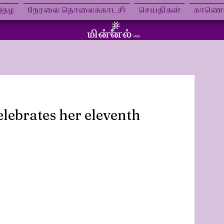
தழ்
நேரலை தொலைக்காட்சி
செய்திகள்
காணொள
elebrates her eleventh