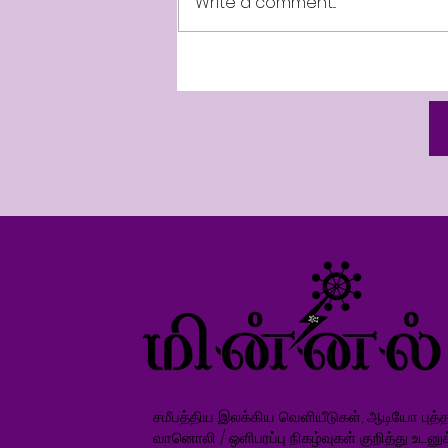
Write a comment...
Mr. Rajesh Fernando -
Motivational Speaker -UAE
சமீபத்திய இலக்கிய வெளியீடுகள், ஆடியோ புத்தக
வானொலி / ஒளிபரப்பு நிகழ்வுகள் குறித்து உடனு