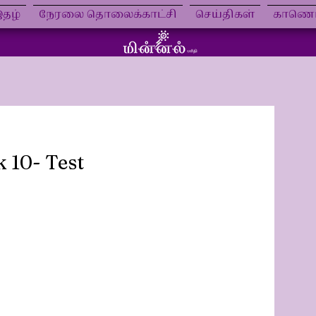
தழ்
நேரலை தொலைக்காட்சி
செய்திகள்
காணொள
 10- Test