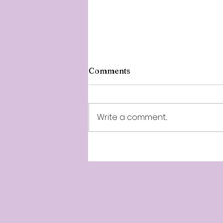
Comments
Write a comment...
Minnalparithi 257th Week -
10th Year