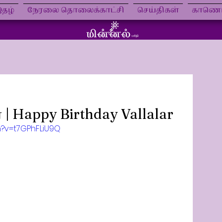
தழ்
நேரலை தொலைக்காட்சி
செய்திகள்
காணொள
ர் | Happy Birthday Vallalar
h?v=t7GPhFLiU9Q