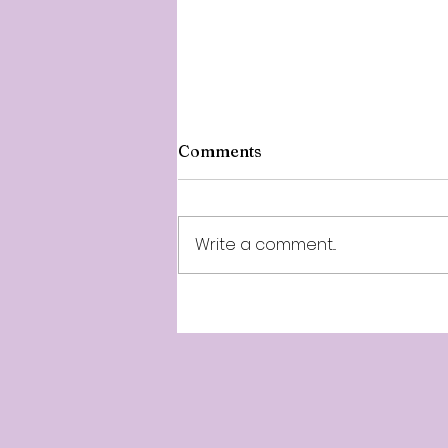
Comments
Write a comment...
Minnalparithi 257th Week -
10th Year