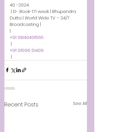
40 -2024
 | D- Book-171 week | Bhupendra 
Dutta | World Wide TV – 24/7 
Broadcasting | 
| 
+91 9840401565
 | 
+91 91596 51409
 |
See All
Recent Posts