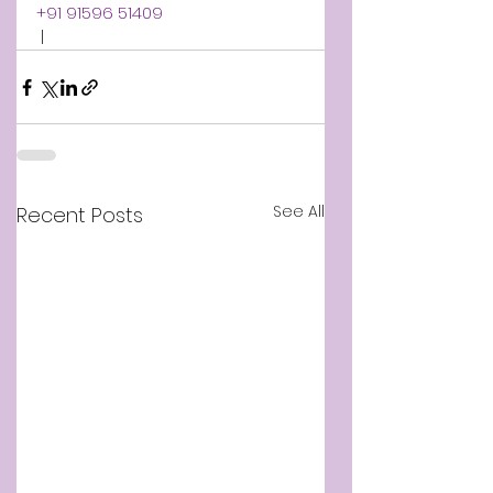
+91 91596 51409
 |
See All
Recent Posts