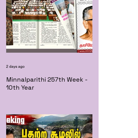
2 days ago
Minnalparithi 257th Week -
10th Year