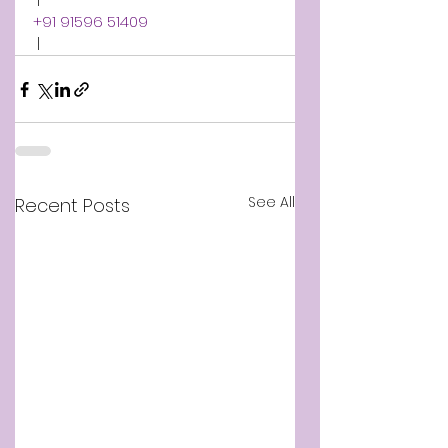
+91 91596 51409
 |
See All
Recent Posts