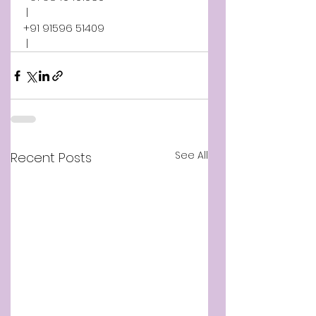
 | 
+91 91596 51409
 |
See All
Recent Posts