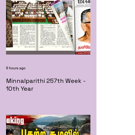
9 hours ago
Minnalparithi 257th Week -
10th Year