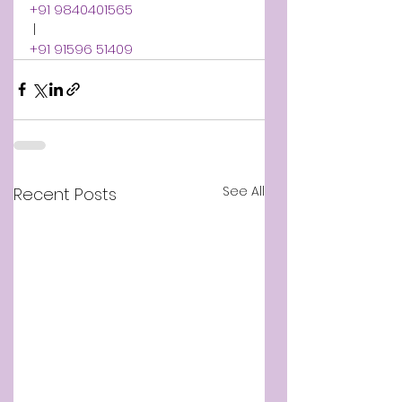
+91 9840401565
 | 
+91 91596 51409
See All
Recent Posts