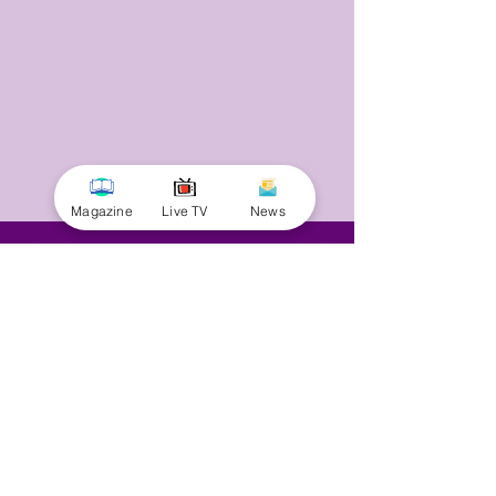
Magazine
Live TV
News
© 2025 by Minnal Parithi. All rights reserved.
Full name
Email
Phone