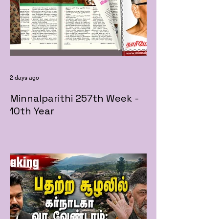
2 days ago
Minnalparithi 257th Week -
10th Year