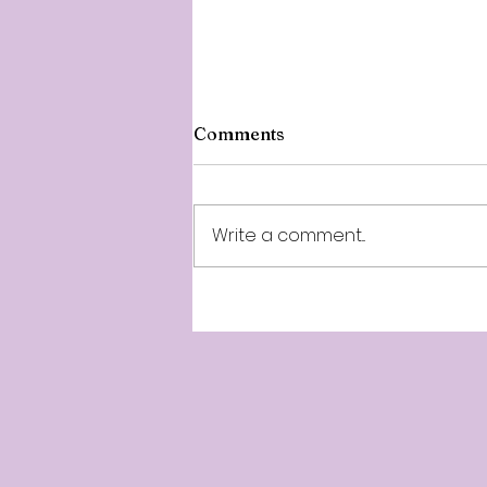
Comments
Write a comment...
Minnalparithi 257th Week -
10th Year