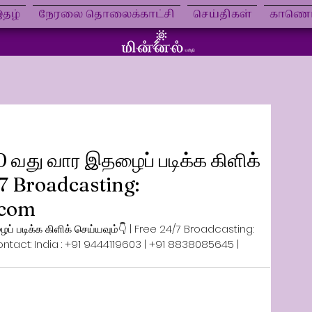
தழ்
நேரலை தொலைக்காட்சி
செய்திகள்
காணொள
0 வது வார இதழைப் படிக்க கிளிக்
/7 Broadcasting:
.com
் படிக்க கிளிக் செய்யவும்👇 | Free 24/7 Broadcasting: 
ntact: India : +91 9444119603 | +91 8838085645 | 