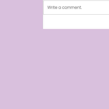
Write a comment...
Minnalparithi 257th Week -
10th Year