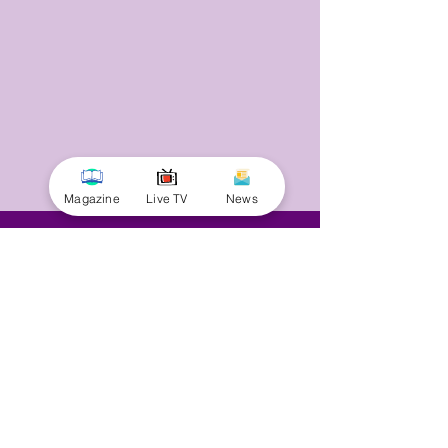
Magazine
Live TV
News
© 2025 by Minnal Parithi. All rights reserved.
Full name
Email
Phone