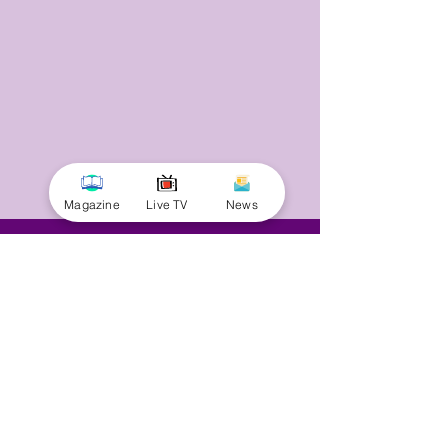
Magazine
Live TV
News
© 2025 by Minnal Parithi. All rights reserved.
Full name
Email
Phone