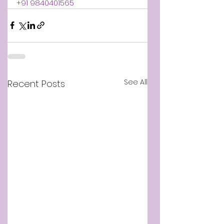
+91 9840401565
See All
Recent Posts