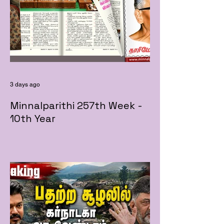
3 days ago
Minnalparithi 257th Week -
10th Year