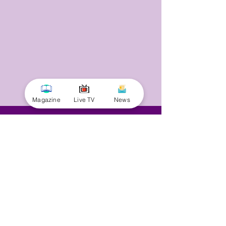
Magazine
Live TV
News
© 2025 by Minnal Parithi. All rights reserved.
Full name
Email
Phone