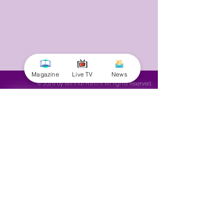
Magazine
Live TV
News
© 2025 by Minnal Parithi. All rights reserved.
Full name
Email
Phone
Yes, subscribe me to your 
newsletter.