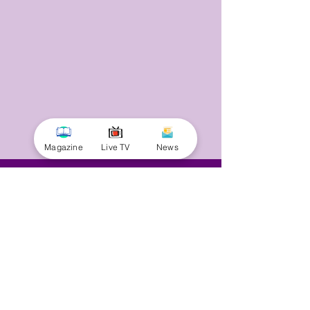
Magazine
Live TV
News
© 2025 by Minnal Parithi. All rights reserved.
Full name
Email
Phone