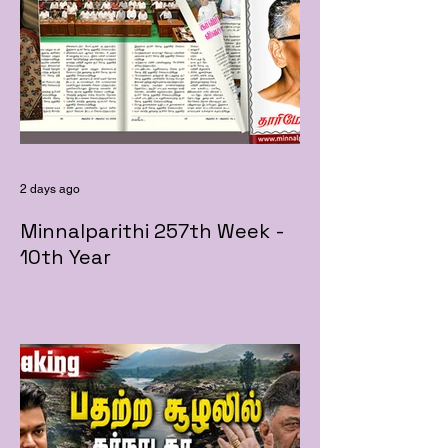
2 days ago
Minnalparithi 257th Week -
10th Year