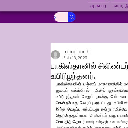
முகப்பு
வார இ
minnalparithi
Feb 16, 2023
பாகிஸ்தானில் சிலிண்டர்
உயிரிழந்தனர்.
பாகிஸ்தானின் பஞ்சாப் மாகாணத்தில் உ
ஜாஃபர் எக்ஸ்பிரஸ் ரயிலில் குண்டுவெ
உயிரிழந்தனர் மேலும் நான்கு பேர் கா
சென்றபோது வெடிப்பு ஏற்பட்டது.  ரயிலின்
இந்த வெடிப்பு ஏற்பட்டது என்று ரயில்
தெரிவித்துள்ளன.  சிலிண்டர் ஒரு பயண
செய்தித் தொடர்பாளர் உள்ளூர் ஊடகங்களுக
ஆய்வாளர்கள், ரயில் பாதையை சுற்றி வள