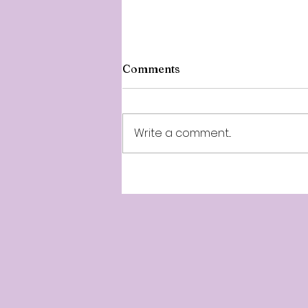
Comments
Write a comment...
Minnalparithi 257th Week -
10th Year