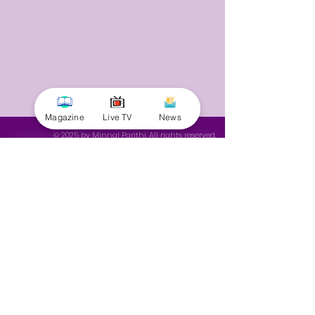
Magazine
Live TV
News
© 2025 by Minnal Parithi. All rights reserved.
Full name
Email
Phone
Yes, subscribe me to your 