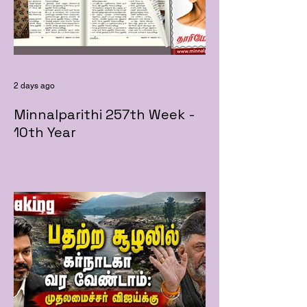
2 days ago
Minnalparithi 257th Week -
10th Year