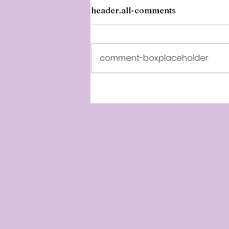
header.all-comments
comment-box.placeholder
Minnalparithi 257th Week -
10th Year