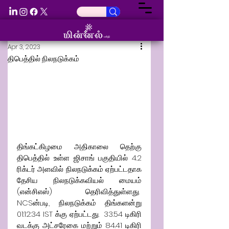
Apr 3, 2023
திபெத்தில் நிலநடுக்கம்
திங்கட்கிழமை அதிகாலை தெற்கு 
திபெத்தில் உள்ள ஜிசாங் பகுதியில் 4.2 
ரிக்டர் அளவில் நிலநடுக்கம் ஏற்பட்டதாக 
தேசிய நிலநடுக்கவியல் மையம் 
(என்சிஎஸ்) தெரிவித்துள்ளது.  
NCSன்படி, நிலநடுக்கம் திங்களன்று 
01:12:34 IST க்கு ஏற்பட்டது.  33.54 டிகிரி 
வடக்கு அட்சரேகை மற்றும் 84.41 டிகிரி 