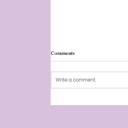
Comments
Write a comment...
Minnalparithi 257th Week -
10th Year