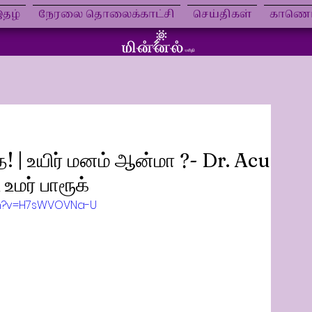
தழ்
நேரலை தொலைக்காட்சி
செய்திகள்
காணொள
! | உயிர் மனம் ஆன்மா ?- Dr. Acu
மர் பாரூக்
ch?v=H7sWVOVNa-U