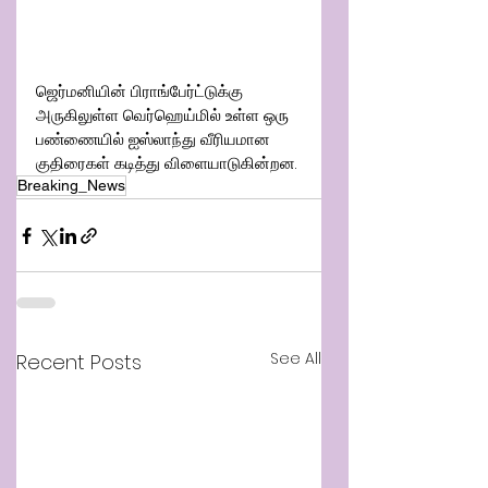
ஜெர்மனியின் பிராங்பேர்ட்டுக்கு 
அருகிலுள்ள வெர்ஹெய்மில் உள்ள ஒரு 
பண்ணையில் ஐஸ்லாந்து வீரியமான 
குதிரைகள் கடித்து விளையாடுகின்றன.
Breaking_News
See All
Recent Posts