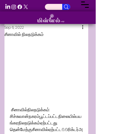
Sep 6, 2022
சீனாவில் நிலநடுக்கம்
 சீனாவில்
நிலநடுக்கம்
: 
சிச்சுவான்
நகரம்
பூட்டப்பட்ட
நிலையில்
பய
ங்கர
நிலநடுக்கம்
ஏற்பட்டது
.  
தென்மேற்கு
சீனாவில்
ஏற்பட்ட
6.6
ரிக்டர்
அ