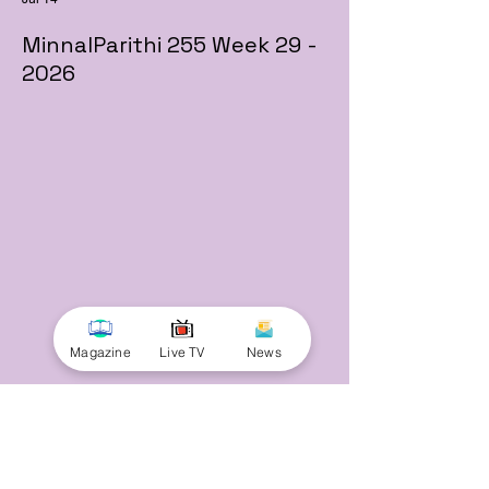
MinnalParithi 255 Week 29 -
2026
Magazine
Live TV
News