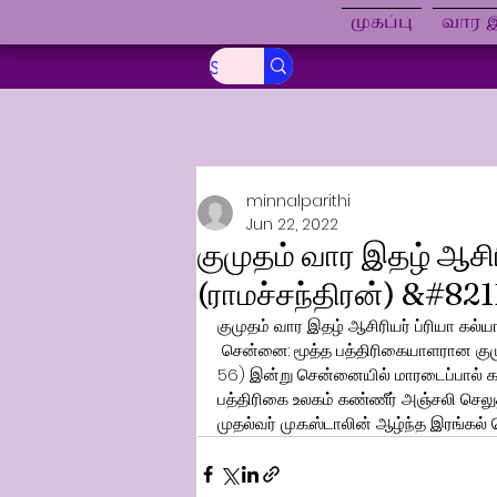
முகப்பு
வார இ
minnalparithi
Jun 22, 2022
குமுதம் வார இதழ் ஆசி
(ராமச்சந்திரன்) &#821
குமுதம் வார இதழ் ஆசிரியர் ப்ரியா கல்
 சென்னை: மூத்த பத்திரிகையாளரான கும
56) இன்று சென்னையில் மாரடைப்பால் க
பத்திரிகை உலகம் கண்ணீர் அஞ்சலி செலு
முதல்வர் மு.க.ஸ்டாலின் ஆழ்ந்த இரங்கல் த