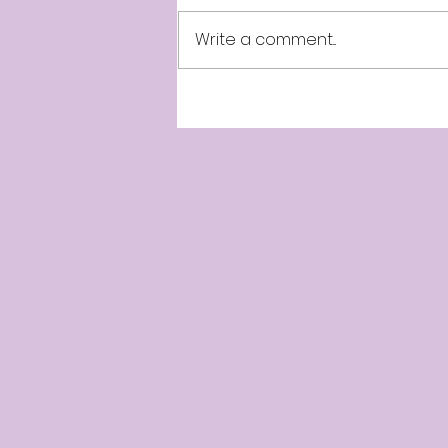
Write a comment...
July 31st Minnal News Live