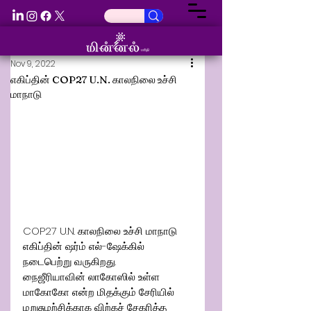
Nov 9, 2022
எகிப்தின் COP27 U.N. காலநிலை உச்சி
மாநாடு
COP27 U.N. காலநிலை உச்சி மாநாடு 
எகிப்தின் ஷர்ம் எல்-ஷேக்கில் 
நடைபெற்று வருகிறது.
நைஜீரியாவின் லாகோஸில் உள்ள 
மாகோகோ என்ற மிதக்கும் சேரியில் 
மறுசுழற்சிக்காக விற்கச் சேகரித்த 