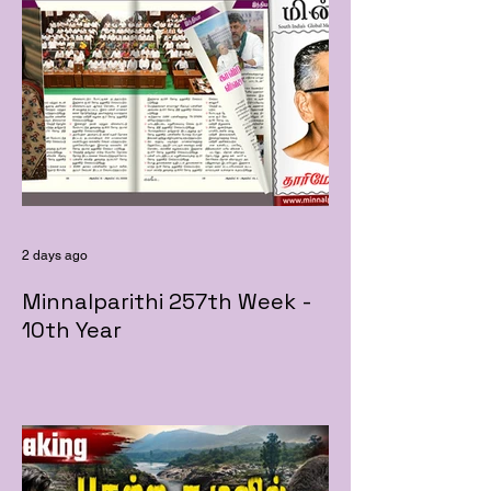
2 days ago
Minnalparithi 257th Week -
10th Year