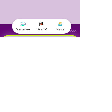
Magazine
Live TV
News
© 2025 by Minnal Parithi. All rights reserved.
Full name
Email
Phone
Yes, subscribe me to your 
newsletter.
Submit