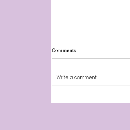
Comments
Write a comment...
Kabar Darbar 22 CM | C
Joseph Vijay ~Leadership -2