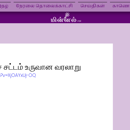
தழ்
நேரலை தொலைக்காட்சி
செய்திகள்
காணொள
் சட்டம் உருவான வரலாறு
h?v=XjOAYxUj-OQ