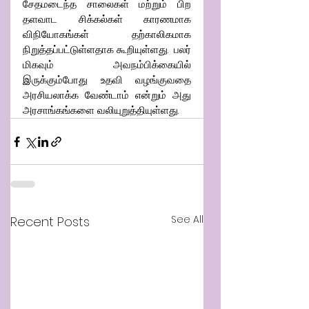
சேதமடைந்த சாலைகள் மற்றும் பிற 
தளவாட சிக்கல்கள் காரணமாக 
விநியோகங்கள் தற்காலிகமாக 
நிறுத்தப்பட்டுள்ளதாக கூறியுள்ளது.  பலர் 
மிகவும் அவநம்பிக்கையில் 
இருக்கும்போது உதவி வழங்குவதை 
அரசியலாக்க வேண்டாம் என்றும் அது 
அரசாங்கங்களை வலியுறுத்தியுள்ளது.
See All
Recent Posts