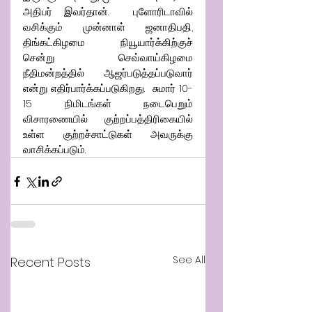
அதிபர் இவர்தான்.  புளோரிடாவில் 
வசிக்கும் முன்னாள் ஜனாதிபதி, 
திங்கட்கிழமை நியூயார்க்கிற்குச் 
சென்று செவ்வாய்கிழமை 
நீதிமன்றத்தில் ஆஜர்படுத்தப்படுவார் 
என்று எதிர்பார்க்கப்படுகிறது.  சுமார் 10-
15 நிமிடங்கள் நடைபெறும் 
விசாரணையில் குற்றப்பத்திரிகையில் 
உள்ள குற்றச்சாட்டுகள் அவருக்கு 
வாசிக்கப்படும்.
See All
Recent Posts