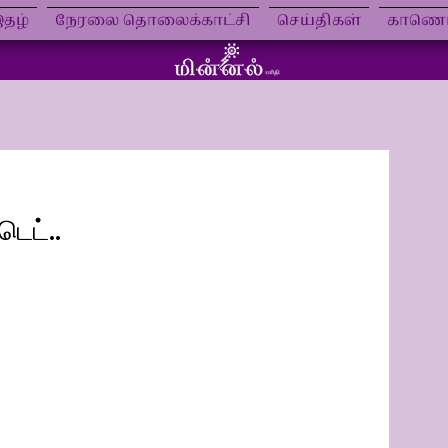
தழ்
நேரலை தொலைக்காட்சி
செய்திகள்
காணொள
ெட்..