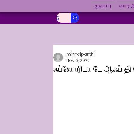
முகப்பு
வார இ
minnalparithi
Nov 6, 2022
ஃப்ளோரிடா டே ஆஃப் தி ட