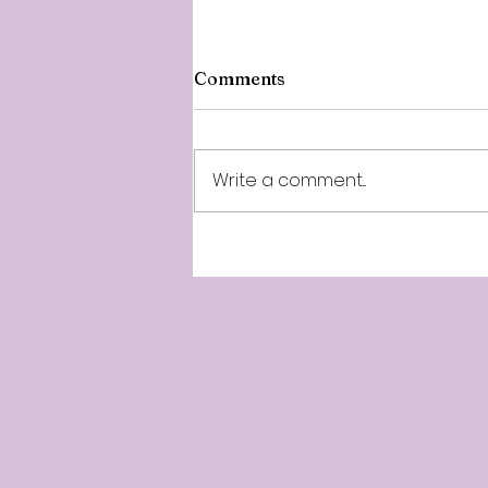
Comments
Write a comment...
July 31st Minnal News Live