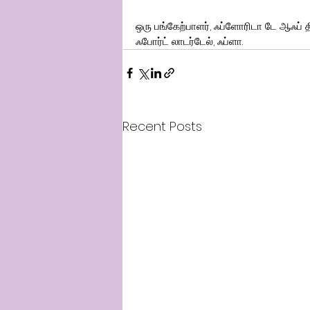
ஒரு பங்கேற்பாளர், ஃப்ளோரிடா டே ஆஃப் த
ஃபோர்ட் லாடர்டேல், ஃப்ளா.
Recent Posts